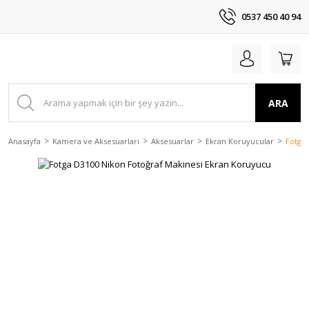
0537 450 40 94
ARA
Anasayfa
Kamera ve Aksesuarları
Aksesuarlar
Ekran Koruyucular
Fotga