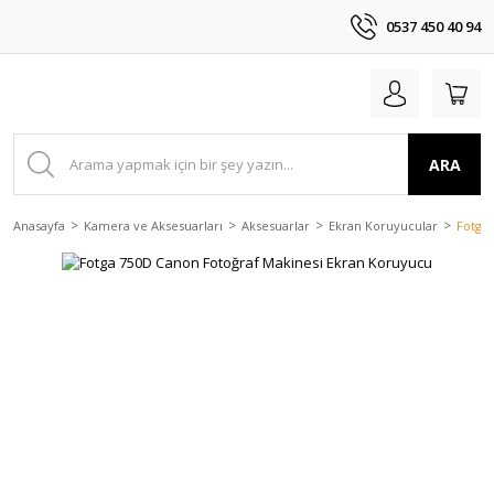
0537 450 40 94
ARA
Anasayfa
Kamera ve Aksesuarları
Aksesuarlar
Ekran Koruyucular
Fotga