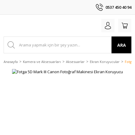
0537 450 40 94
ARA
Anasayfa
Kamera ve Aksesuarları
Aksesuarlar
Ekran Koruyucular
Fotga 