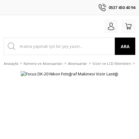
0537 450 40 94
ARA
Anasayfa
Kamera ve Aksesuarları
Aksesuarlar
Vizör ve LCD Eklentileri
F