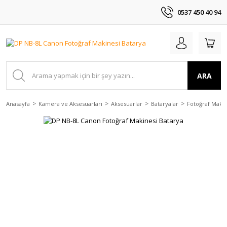
0537 450 40 94
ARA
Anasayfa
Kamera ve Aksesuarları
Aksesuarlar
Bataryalar
Fotoğraf Makin