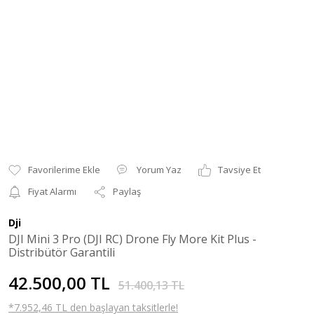
Yorum Yaz
Tavsiye Et
Fiyat Alarmı
Paylaş
Dji
DJI Mini 3 Pro (DJI RC) Drone Fly More Kit Plus -
Distribütör Garantili
42.500,00 TL
51.400,13 TL
*7.952,46 TL den başlayan taksitlerle!