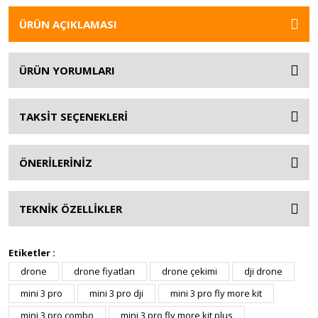
ÜRÜN AÇIKLAMASI
ÜRÜN YORUMLARI
TAKSİT SEÇENEKLERİ
ÖNERİLERİNİZ
TEKNİK ÖZELLİKLER
Etiketler :
drone
drone fiyatları
drone çekimi
dji drone
mini 3 pro
mini 3 pro dji
mini 3 pro fly more kit
mini 3 pro combo
mini 3 pro fly more kit plus