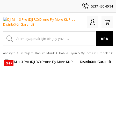
0537 450 40 94
ARA
Anasayfa
Ev, Yaşam, Hobi ve Müzik
Hobi & Oyun & Oyuncak
Dronelar
D
%17