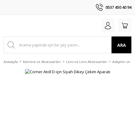
0537 450 40 94
ARA
Anasayfa
Kamera ve Aksesuarları
Lens ve Lens Aksesuarları
Adaptör ve Çev