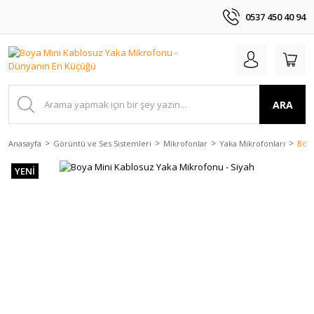
0537 450 40 94
ARA
Anasayfa
Görüntü ve Ses Sistemleri
Mikrofonlar
Yaka Mikrofonları
Boya
YENİ