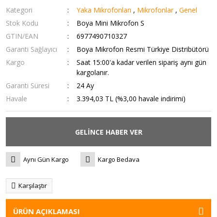
Kategori
Yaka Mikrofonları
,
Mikrofonlar
,
Genel
Stok Kodu
Boya Mini Mikrofon S
GTIN/EAN
6977490710327
Garanti Sağlayıcı
Boya Mikrofon Resmi Türkiye Distribütörü
Kargo
Saat 15:00'a kadar verilen sipariş aynı gün
kargolanır.
Garanti Süresi
24 Ay
Havale
3.394,03 TL (%3,00 havale indirimi)
GELİNCE HABER VER
Aynı Gün Kargo
Kargo Bedava
Karşılaştır
ÜRÜN AÇIKLAMASI