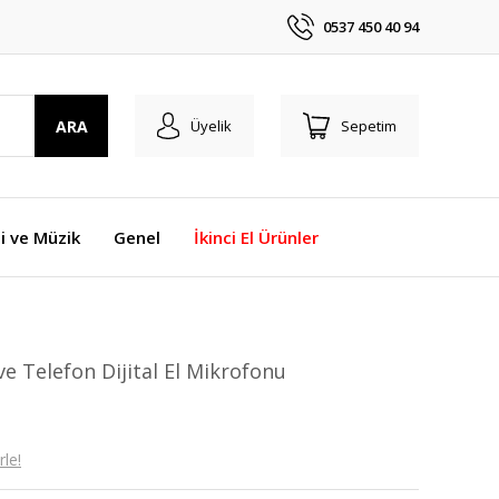
0537 450 40 94
ARA
Üyelik
Sepetim
i ve Müzik
Genel
İkinci El Ürünler
e Telefon Dijital El Mikrofonu
le!