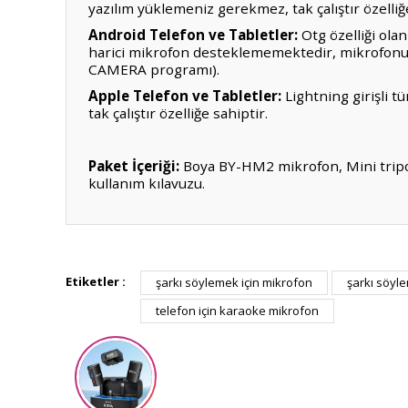
yazılım yüklemeniz gerekmez, tak çalıştır özelliğe
Android Telefon ve Tabletler:
Otg özelliği olan
harici mikrofon desteklememektedir, mikrofonu 
CAMERA programı).
Apple Telefon ve Tabletler:
Lightning girişli 
tak çalıştır özelliğe sahiptir.
Paket İçeriği:
Boya BY-HM2 mikrofon, Mini tripod
kullanım kılavuzu.
Uyumlu Cihazlar ve Kullanım Talimatları:
Bu ürünün fiyat bilgisi, resim, ürün açıklamalarında ve diğ
Görüş ve önerileriniz için teşekkür ederiz.
Bilgisayarlar:
Windows ve mac işletim sistemine s
Etiketler :
şarkı söylemek için mikrofon
şarkı söyle
yazılım yüklemeniz gerekmez, tak çalıştır özelliğe
telefon için karaoke mikrofon
Ürün resmi kalitesiz, bozuk veya görüntülenemiyor.
Android Telefon ve Tabletler:
Otg özelliği olan
harici mikrofon desteklememektedir, mikrofonu 
Ürün açıklamasında eksik bilgiler bulunuyor.
CAMERA programı).
Ürün bilgilerinde hatalar bulunuyor.
Apple Telefon ve Tabletler:
Lightning girişli 
Ürün fiyatı diğer sitelerden daha pahalı.
tak çalıştır özelliğe sahiptir.