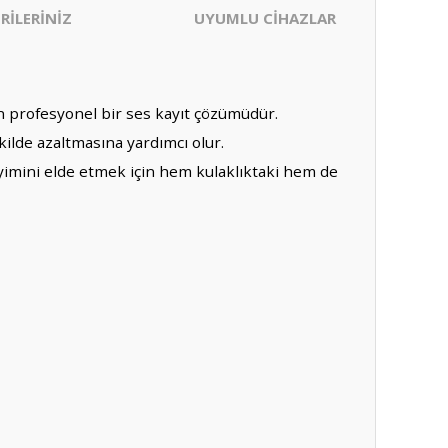
RİLERİNİZ
UYUMLU CİHAZLAR
çin profesyonel bir ses kayıt çözümüdür.
ilde azaltmasına yardımcı olur.
eyimini elde etmek için hem kulaklıktaki hem de