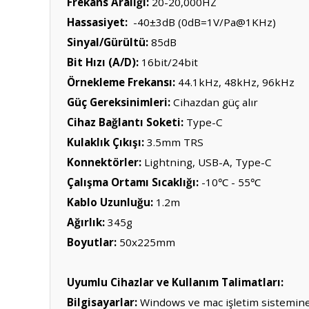
Frekans Aralığı:
20-20,000HZ
Hassasiyet:
-40±3dB (0dB=1V/Pa@1KHz)
Sinyal/Gürültü:
85dB
Bit Hızı (A/D):
16bit/24bit
Örnekleme Frekansı:
44.1kHz, 48kHz, 96kHz
Güç Gereksinimleri:
Cihazdan güç alır
Cihaz Bağlantı Soketi:
Type-C
Kulaklık Çıkışı:
3.5mm TRS
Konnektörler:
Lightning, USB-A, Type-C
Çalışma Ortamı Sıcaklığı:
-10
- 55
℃
℃
Kablo Uzunluğu:
1.2m
Ağırlık:
345g
Boyutlar:
50x225mm
Uyumlu Cihazlar ve Kullanım Talimatları:
Bilgisayarlar:
Windows ve mac işletim sistemine s