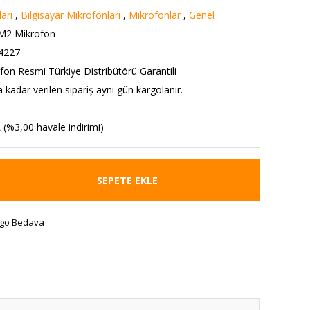
arı
,
Bilgisayar Mikrofonları
,
Mikrofonlar
,
Genel
M2 Mikrofon
4227
on Resmi Türkiye Distribütörü Garantili
 kadar verilen sipariş aynı gün kargolanır.
 (%3,00 havale indirimi)
SEPETE EKLE
go Bedava