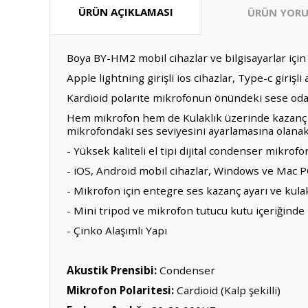
ÜRÜN AÇIKLAMASI
ÜRÜN YORU
Boya BY-HM2 mobil cihazlar ve bilgisayarlar için
Apple lightning girişli ios cihazlar, Type-c giriş
Kardioid polarite mikrofonun önündeki sese odak
Hem mikrofon hem de Kulaklık üzerinde kazanç kon
mikrofondaki ses seviyesini ayarlamasına olanak
- Yüksek kaliteli el tipi dijital condenser mikrofo
- iOS, Android mobil cihazlar, Windows ve Mac 
- Mikrofon için entegre ses kazanç ayarı ve kulakl
- Mini tripod ve mikrofon tutucu kutu içeriğind
- Çinko Alaşımlı Yapı
Akustik Prensibi:
Condenser
Mikrofon Polaritesi:
Cardioid (Kalp şekilli)