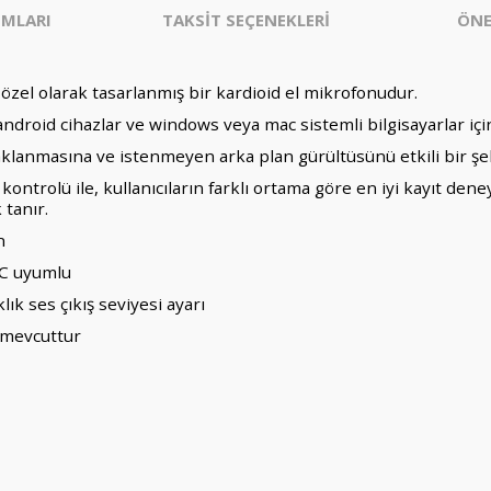
MLARI
TAKSİT SEÇENEKLERİ
ÖNE
 özel olarak tasarlanmış bir kardioid el mikrofonudur.
li android cihazlar ve windows veya mac sistemli bilgisayarlar i
lanmasına ve istenmeyen arka plan gürültüsünü etkili bir şek
trolü ile, kullanıcıların farklı ortama göre en iyi kayıt den
 tanır.
n
PC uyumlu
ık ses çıkış seviyesi ayarı
e mevcuttur