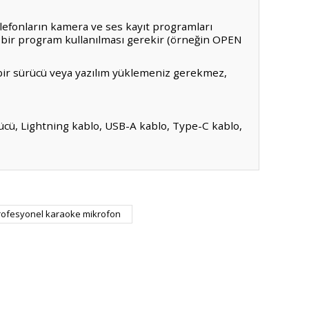
telefonların kamera ve ses kayıt programları
 bir program kullanılması gerekir (örneğin OPEN
 bir sürücü veya yazılım yüklemeniz gerekmez,
ücü, Lightning kablo, USB-A kablo, Type-C kablo
,
ıza iletebilirsiniz.
lo ile bağlanabilir. Herhangi bir sürücü veya
rofesyonel karaoke mikrofon
telefonların kamera ve ses kayıt programları
 bir program kullanılması gerekir (örneğin OPEN
 bir sürücü veya yazılım yüklemeniz gerekmez,