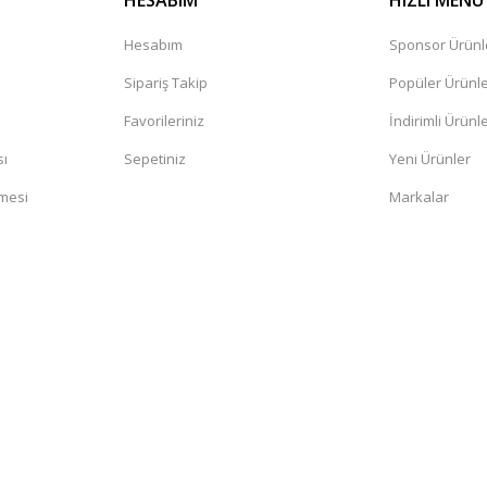
HESABIM
HIZLI MENÜ
Hesabım
Sponsor Ürünl
Sipariş Takip
Popüler Ürünl
Favorileriniz
İndirimli Ürünl
sı
Sepetiniz
Yeni Ürünler
şmesi
Markalar