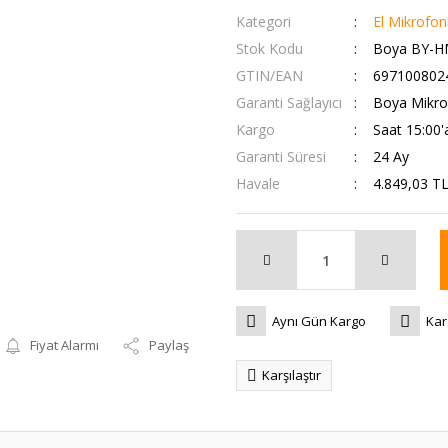
Kategori
El Mikrofonl
Stok Kodu
Boya BY-H
GTIN/EAN
697100802
Garanti Sağlayıcı
Boya Mikrof
Kargo
Saat 15:00'a
Garanti Süresi
24 Ay
Havale
4.849,03 TL
Aynı Gün Kargo
Kar
Fiyat Alarmı
Paylaş
Karşılaştır