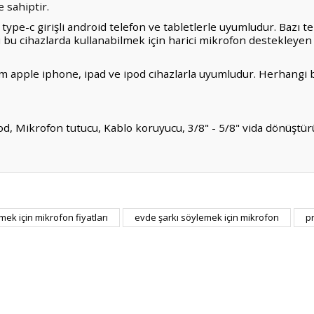
 sahiptir.
 type-c girişli android telefon ve tabletlerle uyumludur. Bazı 
bu cihazlarda kullanabilmek için harici mikrofon destekleyen
tüm apple iphone, ipad ve ipod cihazlarla uyumludur. Herhangi
, Mikrofon tutucu, Kablo koruyucu, 3/8" - 5/8" vida dönüştür
er konularda yetersiz gördüğünüz noktaları öneri formunu kullanarak tarafım
ahip bilgisayarlarla uyumludur, type-c veya type-a usb ile kab
mek için mikrofon fiyatları
evde şarkı söylemek için mikrofon
p
Bu ürüne ilk yorumu siz yapın!
 sahiptir.
 type-c girişli android telefon ve tabletlerle uyumludur. Bazı 
Yorum Yaz
bu cihazlarda kullanabilmek için harici mikrofon destekleyen
tüm apple iphone, ipad ve ipod cihazlarla uyumludur. Herhangi