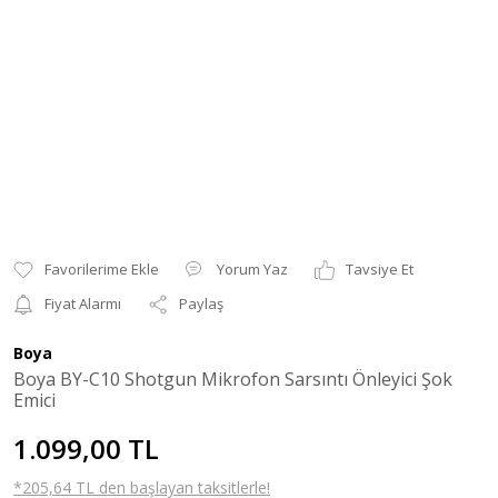
Yorum Yaz
Tavsiye Et
Fiyat Alarmı
Paylaş
Boya
Boya BY-C10 Shotgun Mikrofon Sarsıntı Önleyici Şok
Emici
1.099,00 TL
*205,64 TL den başlayan taksitlerle!