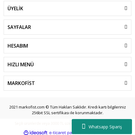
ÜYELİK
SAYFALAR
HESABIM
HIZLI MENÜ
MARKOFİST
2021 markofist.com © Tüm Hakları Saklıdır. Kredi kartı bilgileriniz
256bit SSL sertifikası ile korunmaktadır.
Seçili ürünlerde veya 3000 TL üzeri siparişlerde ücretsiz kargo.
Whatsapp Sipariş
ile
ideasoft
e-