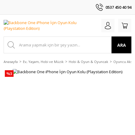
0537 450 40 94
ARA
Anasayfa
Ev, Yaşam, Hobi ve Müzik
Hobi & Oyun & Oyuncak
Oyuncu Akses
%3