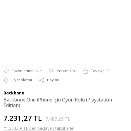
Yorum Yaz
Tavsiye Et
Fiyat Alarmı
Paylaş
Backbone
Backbone One iPhone İçin Oyun Kolu (Playstation
Edition)
7.231,27 TL
7.487,29 TL
*1.353,09 TL den başlayan taksitlerle!