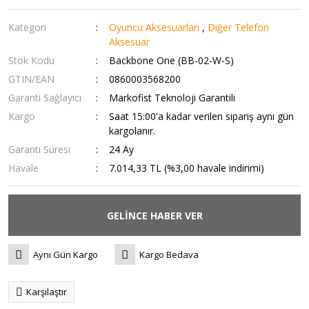
Kategori
Oyuncu Aksesuarları
,
Diğer Telefon
Aksesuar
Stok Kodu
Backbone One (BB-02-W-S)
GTIN/EAN
0860003568200
Garanti Sağlayıcı
Markofist Teknoloji Garantili
Kargo
Saat 15:00'a kadar verilen sipariş aynı gün
kargolanır.
Garanti Süresi
24 Ay
Havale
7.014,33 TL (%3,00 havale indirimi)
GELİNCE HABER VER
Aynı Gün Kargo
Kargo Bedava
Karşılaştır