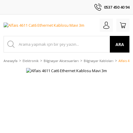
0537 450 40 94
ARA
Anasayfa
Elektronik
Bilgisayar Aksesuarları
Bilgisayar Kabloları
Alfais 4